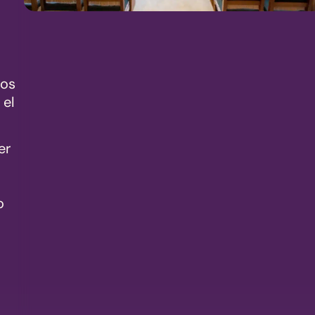
tos
 el
er
o