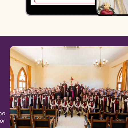
cho
por