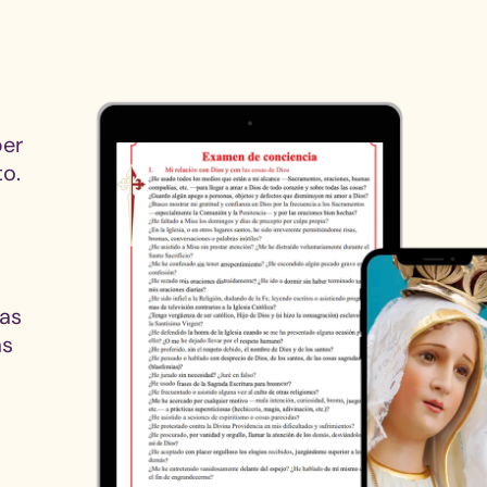
ber
o.
las
as