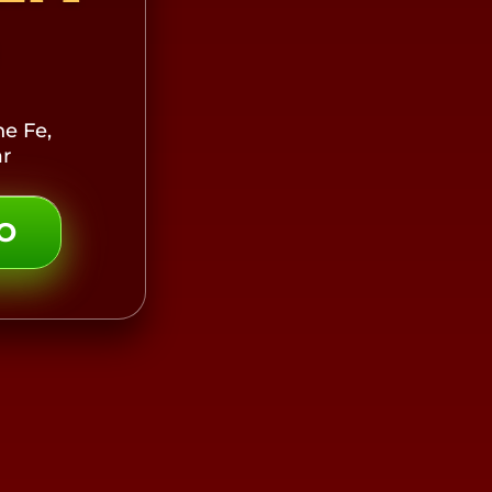
D
ne Fe,
ar
NO