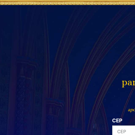
par
apó
CEP