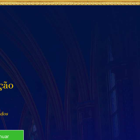
ação
ndos
nuar